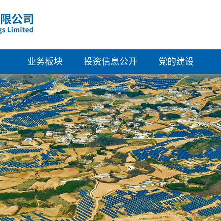
业务板块
投资信息公开
党的建设
清洁能源
概览
组织架构
绿色建筑
公司资料
党建活动
新型材料
企业管治
群团工会
科技创新
董事会成员
纪律检查
财务资料
派息记录