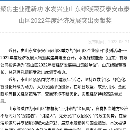
聚焦主业建新功 水发兴业山东绿碳荣获泰安市泰
返回
山区2022年度经济发展突出贡献奖
发布时间：2023-05-21
近日，由山东省泰安市泰山区举办的“泰山区企业家日”系列活动——
2022年度经济发展人物颁奖盛典隆重召开。水发绿碳能源（山东）有限
公司被评选为“泰山区2022年度经济发展突出贡献单位”，山东绿碳董事
长、总经理孔德振受邀出席颁奖盛典。
近年，泰山区紧紧围绕“项目建设年”活动，坚持以数字化、绿色化、
智能化升级为动力，大力发展绿色能源，在项目攻坚、筑巢引凤、金融
赋能等相关经济策略下，营商环境不断优化，实现经济持续高质量发
展。
山东绿碳作为泰山区“梧桐树”上引来的“金凤凰”，自觉担当地方经济
不断向好的“探路者”、“引路人”，充分发挥“双招双引”的政策优势，在清
洁能源与共享储能领域大放异彩，展现水发精神与国业担当。本次被评