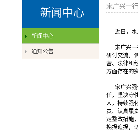
宋广兴一
新闻中心
近日，水
新闻中心
宋广兴一
通知公告
研讨交流。
营、法律纠
方面存在的
宋广兴强
任，坚决守
人，持续强
责、认真履
定整改措施
挽损追损，