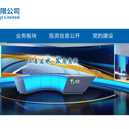
业务板块
投资信息公开
党的建设
清洁能源
概览
组织架构
绿色建筑
公司资料
党建活动
新型材料
企业管治
群团工会
科技创新
董事会成员
纪律检查
财务资料
派息记录