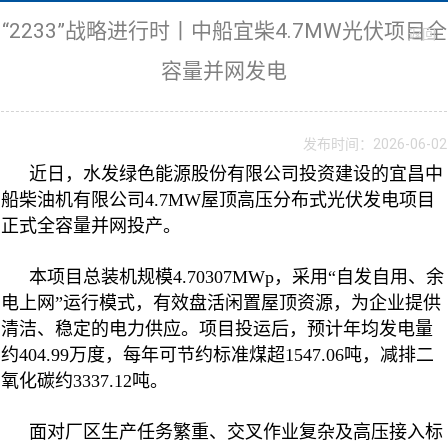
“2233”战略进行时丨中船宜柴4.7MW光伏项目全
返回
容量并网发电
发布时间：2026-06-02
近日，水发绿色能源股份有限公司投资建设的宜昌中
船柴油机有限公司4.7MW屋顶高压分布式光伏发电项目
正式全容量并网投产。
本项目总装机规模4.70307MWp，采用“自发自用、余
电上网”运行模式，有效盘活闲置屋顶资源，为企业提供
清洁、稳定的电力供应。项目投运后，预计年均发电量
约404.99万度，每年可节约标准煤超1547.06吨，减排二
氧化碳约3337.12吨。
面对厂区生产任务繁重、交叉作业复杂及高压接入标