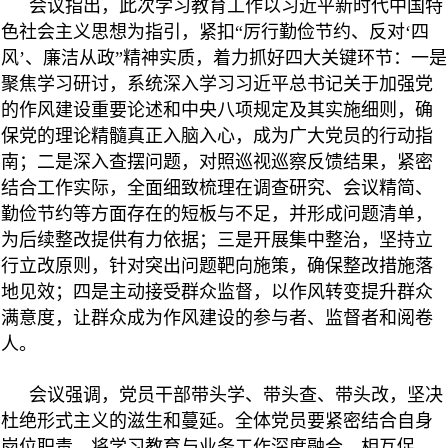
会议指出，此次学习教育工作以习近平新时代中国特
色社会主义思想为指引，紧扣“厉行勤俭节约、反对‘四
风’、廉洁从政”精神实质，着力抓好四大关键环节：一是
聚焦学习研讨，系统深入学习习近平总书记关于加强党
的作风建设重要论述和中央八项规定及其实施细则，确
保党的理论精髓真正入脑入心，成为广大党员的行动指
南；二是深入查摆问题，对照巡视巡察反馈结果，紧密
结合工作实际，全面细致梳理在调查研究、会议精简、
勤俭节约等方面存在的短板与不足，并形成问题清单，
为后续整改提供有力依据；三是开展集中整治，坚持立
行立改原则，针对突出问题靶向施策，确保整改措施落
地见效；四是主动接受群众监督，以作风转变提升群众
满意度，让群众成为作风建设的参与者、监督者和阅卷
人。
会议强调，党员干部带头学、带头查、带头改，坚决
杜绝形式主义的滋生和蔓延。全体党员要紧密结合自身
岗位职责，将学习教育与业务工作深度融合、相互促