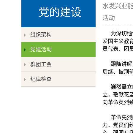
水发兴业能
党的建设
活动
为深切缅
组织架构
爱国主义教育
员代表、团
党建活动
群团工会
跟随讲解
后继、披荆
纪律检查
巍然矗立
立，敬献花
向革命英烈
革命先烈
力。党员们