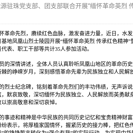
源驻珠党支部、团支部联合开展“缅怀革命英烈 传
投资者联系
怀革命先烈，赓续红色血脉，激发奋进力量，近日，水发
基地凤凰山烈士陵园开展“缅怀革命英烈 传承红色精神”
员代表、职工干部等共计35人参加活动。
员的深情讲述，全体人员认真聆听凤凰山地区的革命历史
斩棘的峥嵘岁月，深刻感悟革命先辈为民族独立和人民解
的烈士纪念碑，铭刻着革命先烈们的丰功伟绩，无声诉说
篮，默哀致敬，深切缅怀为民族独立、人民解放而英勇献
致以崇高敬意和深切哀悼。
的事迹和精神是中华民族的共同历史记忆和宝贵精神财富
纷纷表示，将厚植家国情怀，握紧历史的接力棒，把红色