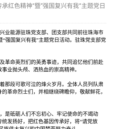
承红色精神”暨“强国复兴有我”主题党日
兴业能源驻珠党支部、团支部共同前往珠海市
暨“强国复兴有我”主题党日活动。驻珠党支部党
及革命英烈们的英勇事迹，共同追忆他们前赴
放事业抛头颅、洒热血的崇高精神。
着那段可歌可泣的烽火岁月。全体人员列队肃
身的革命烈士们，并相继绕碑瞻仰，敬献鲜花，
，是砥砺人们不忘初心、牢记使命的不竭动
传统发扬好，把红色基因传承好，将“请党放