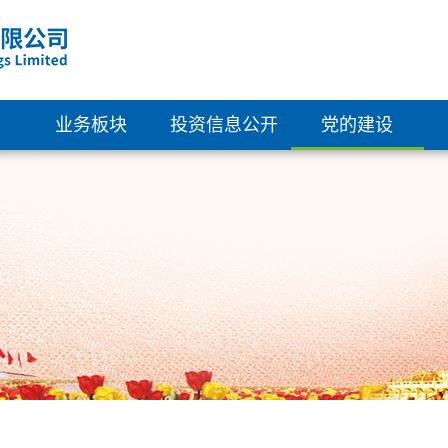
业务板块
投资信息公开
党的建设
清洁能源
概览
组织架构
绿色建筑
公司资料
党建活动
新型材料
企业管治
群团工会
科技创新
董事会成员
纪律检查
财务资料
派息记录