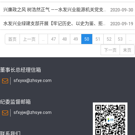
兴廉政之风 树浩然正气 ——水发兴业能源机关党支部开展廉政教育党课
2020-09-30
水发兴业绿建支部开展【牢记历史、以史为鉴、拒腐防变、加强党风廉政建设】系列主题党日活动
2020-09-19
首页
上一页
...
47
48
49
50
51
52
53
...
下一页
末页
董事长总经理信箱
sfxyxx@zhsye.com
纪委监督邮箱
sfxyjw@zhsye.com
联系我们