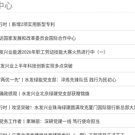
中心
投资者联系
略进行时丨新增2项实用新型专利
访国家发展和改革委员会国际合作中心
发兴业能源2026年职工劳动技能大赛火热进行中（一）
水发兴业上半年科技创新实现多点突破
“两优一先”丨水发绿能党支部：淬炼先锋队伍 践行为民初心
确政绩观丨水发兴业北京绿建党支部获赠锦旗
战略进行时丨攻坚突破！水发兴业珠海绿建圆满攻克厦门国际银行新总部
党务工作者丨果琳丽：深耕党建一线 笃行使命担当