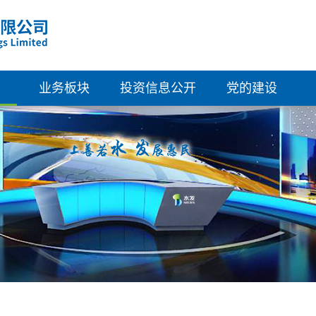
业务板块
投资信息公开
党的建设
清洁能源
概览
组织架构
绿色建筑
公司资料
党建活动
新型材料
企业管治
群团工会
科技创新
董事会成员
纪律检查
财务资料
派息记录