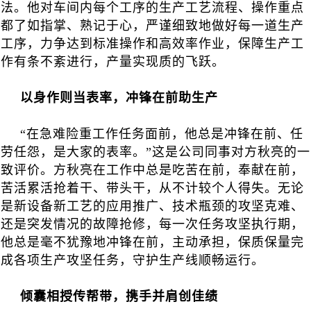
法。他对车间内每个工序的生产工艺流程、操作重点
都了如指掌、熟记于心，严谨细致地做好每一道生产
工序，力争达到标准操作和高效率作业，保障生产工
作有条不紊进行，产量实现质的飞跃。
以身作则当表率，冲锋在前助生产
“在急难险重工作任务面前，他总是冲锋在前、任
劳任怨，是大家的表率。”这是公司同事对方秋亮的一
致评价。方秋亮在工作中总是吃苦在前，奉献在前，
苦活累活抢着干、带头干，从不计较个人得失。无论
是新设备新工艺的应用推广、技术瓶颈的攻坚克难、
还是突发情况的故障抢修，每一次任务攻坚执行期，
他总是毫不犹豫地冲锋在前，主动承担，保质保量完
成各项生产攻坚任务，守护生产线顺畅运行。
倾囊相授传帮带，携手并肩创佳绩