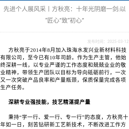
先进个人展风采丨方秋亮：十年光阴磨一剑 以
返回
“匠心”致“初心”
发布时间：2025-03-12
方秋亮于2014年8月加入珠海水发兴业新材料科技
有限公司，至今已有10年司龄。作为生产主管，他始
终深耕一线，以专业严谨的工作态度和兢兢业业的敬
业精神，带领生产团队以目标为导向砥砺前行，一次
又一次突破产品良率和产量瓶颈，保质保量完成各项
生产任务。
深耕专业强技能，技艺精湛提产量
秉持“学一行、爱一行、专一行”的态度，方秋亮十
年如一日，刻苦钻研新工艺新技术，不断改进工作方