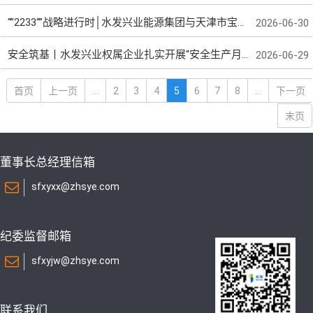
“”2233“”战略进行时│水发兴业能源集团与天津市宝坻区成功签约
2026-06-30
安全筑基丨水发兴业权属企业扎实开展“安全生产月”应急演练
2026-06-29
首页
上一页
...
2
3
4
5
6
7
8
...
下一页
末页
董事长总经理信箱
sfxyxx@zhsye.com
纪委监督邮箱
sfxyjw@zhsye.com
联系我们