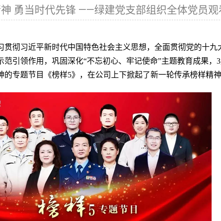
神 勇当时代先锋 ——绿建党支部组织全体党员观
投资者联系
习贯彻习近平新时代中国特色社会主义思想，全面贯彻党的十九
示范引领作用，巩固深化
“不忘初心、牢记使命”主题教育成果，
神的专题节目《榜样5》，在公司上下掀起了新一轮传承榜样精