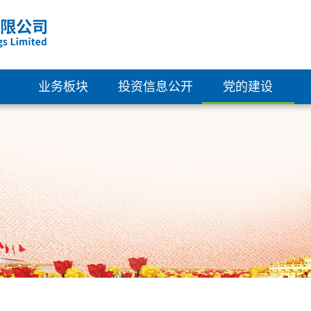
业务板块
投资信息公开
党的建设
清洁能源
概览
组织架构
绿色建筑
公司资料
党建活动
新型材料
企业管治
群团工会
科技创新
董事会成员
纪律检查
财务资料
派息记录