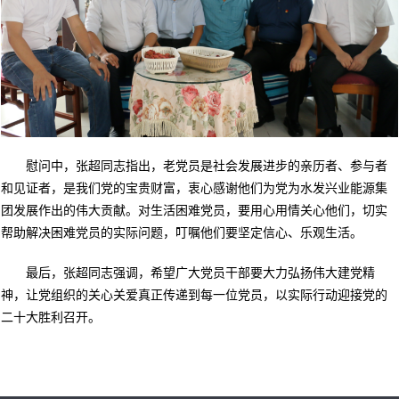
慰问中，张超同志指出，老党员是社会发展进步的亲历者、参与者
和见证者，是我们党的宝贵财富，衷心感谢他们为党为水发兴业能源集
团发展作出的伟大贡献。对生活困难党员，要用心用情关心他们，切实
帮助解决困难党员的实际问题，叮嘱他们要坚定信心、乐观生活。
最后，张超同志强调，希望广大党员干部要大力弘扬伟大建党精
神，让党组织的关心关爱真正传递到每一位党员，以实际行动迎接党的
二十大胜利召开。