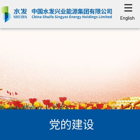
English
党的建设