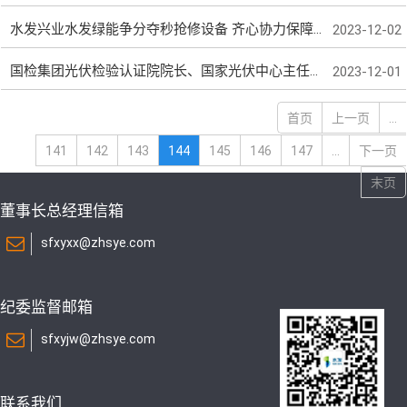
水发兴业水发绿能争分夺秒抢修设备 齐心协力保障发电
2023-12-02
国检集团光伏检验认证院院长、国家光伏中心主任王冬一行到访水发兴业齐鲁热力
2023-12-01
首页
上一页
...
141
142
143
144
145
146
147
...
下一页
末页
董事长总经理信箱
sfxyxx@zhsye.com
纪委监督邮箱
sfxyjw@zhsye.com
联系我们