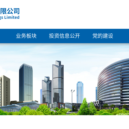
业务板块
投资信息公开
党的建设
清洁能源
概览
组织架构
绿色建筑
公司资料
党建活动
新型材料
企业管治
群团工会
科技创新
董事会成员
纪律检查
财务资料
派息记录